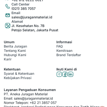
Call Center
(021) 385 7057
Email
sales@juraganmaterial.id
Alamat
Jl. Kesehatan No. 7B
Petojo Selatan, Jakarta Pusat
Umum
Informasi
Berita Juragan
FAQ
Tentang Kami
Kemitraan
Hubungi Kami
Brand Terdaftar
Karir
Ketentuan
Ikuti Kami di
Syarat & Ketentuan
Kebijakan Privasi
Layanan Pengaduan Konsumen
PT. Aneka Juragan Material
Email:
sales@juraganmaterial.id
Nomor Telepon:
+62 21 3857 057
Direktorat Jenderal Perlindungan Konsumen dan Tertib Niaga