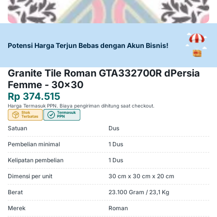
Potensi Harga Terjun Bebas dengan Akun Bisnis!
Granite Tile Roman GTA332700R dPersia
Femme - 30x30
Rp 374.515
Harga Termasuk PPN. Biaya pengiriman dihitung saat checkout.
Satuan
Dus
Pembelian minimal
1 Dus
Kelipatan pembelian
1 Dus
Dimensi per unit
30 cm x 30 cm x 20 cm
Berat
23.100 Gram / 23,1 Kg
Merek
Roman