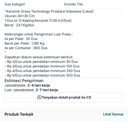
Sub kategori
Granite Tile
"Keramik Gress Technology Produksi Indonesia (Lokal)
Ukuran 30x30 Cm
1 Dus isi 12 Keping Keramik (1.08 m2/Dus)
Berat : 23.1 Kg/dus
Keterangan untuk Pengiriman Luar Pulau :
Isi per Palet : 50 Dus
Berat per Palet : 1,180 Kg
Isi per Container : 900 Dus
"
Dapatkan diskon sesuai ketentuan berikut:
-
Rp 2
/
Dus
untuk pembelian minimum
50
Dus
-
Rp 3
/
Dus
untuk pembelian minimum
100
Dus
-
Rp 4
/
Dus
untuk pembelian minimum
250
Dus
-
Rp 5
/
Dus
untuk pembelian minimum
500
Dus
Estimasi Pengiriman
Jabodetabek:
2-4 hari kerja
Luar Jabodetabek:
2-7 hari kerja
Tanyakan detail produk ke CS
Produk Terkait
Lihat Semua