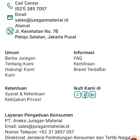
Call Center
(021) 385 7057
Email
sales@juraganmaterial.id
Alamat
Jl. Kesehatan No. 7B
Petojo Selatan, Jakarta Pusat
Umum
Informasi
Berita Juragan
FAQ
Tentang Kami
Kemitraan
Hubungi Kami
Brand Terdaftar
Karir
Ketentuan
Ikuti Kami di
Syarat & Ketentuan
Kebijakan Privasi
Layanan Pengaduan Konsumen
PT. Aneka Juragan Material
Email:
sales@juraganmaterial.id
Nomor Telepon:
+62 21 3857 057
Direktorat Jenderal Perlindungan Konsumen dan Tertib Niaga