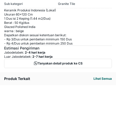
Sub kategori
Granite Tile
Keramik Produksi Indonesia (Lokal)
Ukuran 60x120 Cm
1 Dus isi 2 Keping (1.44 m2/Dus)
Berat : 50 Kg/dus
Glazed Polished India
warna : beige
Dapatkan diskon sesuai ketentuan berikut:
-
Rp 3
/
Dus
untuk pembelian minimum
150
Dus
-
Rp 4
/
Dus
untuk pembelian minimum
250
Dus
Estimasi Pengiriman
Jabodetabek:
2-4 hari kerja
Luar Jabodetabek:
2-7 hari kerja
Tanyakan detail produk ke CS
Produk Terkait
Lihat Semua