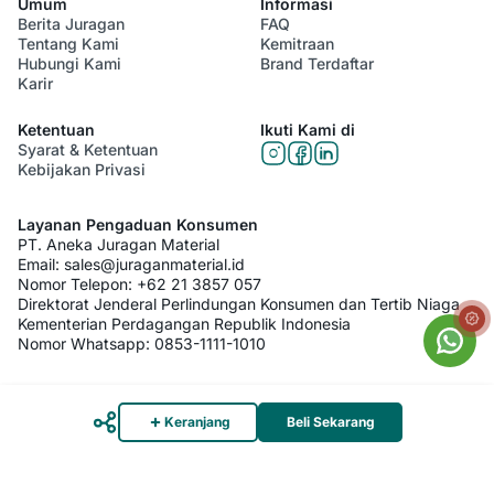
Umum
Informasi
Berita Juragan
FAQ
Tentang Kami
Kemitraan
Hubungi Kami
Brand Terdaftar
Karir
Ketentuan
Ikuti Kami di
Syarat & Ketentuan
Kebijakan Privasi
Layanan Pengaduan Konsumen
PT. Aneka Juragan Material
Email:
sales@juraganmaterial.id
Nomor Telepon:
+62 21 3857 057
Direktorat Jenderal Perlindungan Konsumen dan Tertib Niaga
Kementerian Perdagangan Republik Indonesia
Nomor Whatsapp:
0853-1111-1010
© 2026 PT. Aneka Juragan Material. All Rights Reserved
Keranjang
Beli Sekarang