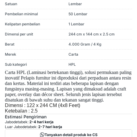
Satuan
Lembar
Pembelian minimal
50 Lembar
Kelipatan pembelian
1 Lembar
Dimensi per unit
244 cm x 144 cm x 2.5 cm
Berat
4.000 Gram / 4 Kg
Merek
Carta
Sub kategori
HPL
Carta HPL (Laminasi bertekanan tinggi), solusi permukaan paling
inovatif
Pelapis furnitur ini diproduksi dari perpaduan antara resin
dan kertas. Material ini terdiri atas beberapa lapisan dengan
fungsinya masing-masing. Lapisan yang dimaksud adalah craft
paper, overlay dan décor sheet. Seluruh jenis lapisan tersebut
disatukan di bawah suhu dan tekanan sangat tinggi.
Dimensi : 122 x 244 CM (4x8 Feet)
Ketebalan : 2.5
Estimasi Pengiriman
Jabodetabek:
2-4 hari kerja
Luar Jabodetabek:
2-7 hari kerja
Tanyakan detail produk ke CS