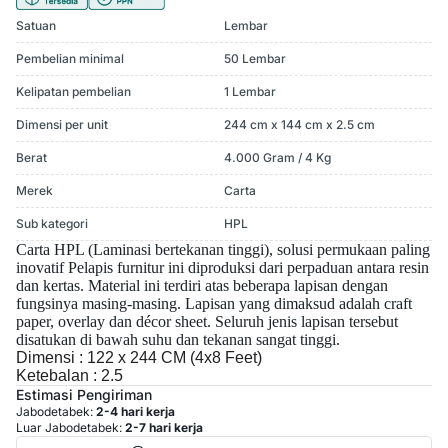
Satuan
Lembar
Pembelian minimal
50 Lembar
Kelipatan pembelian
1 Lembar
Dimensi per unit
244 cm x 144 cm x 2.5 cm
Berat
4.000 Gram / 4 Kg
Merek
Carta
Sub kategori
HPL
Carta HPL (Laminasi bertekanan tinggi), solusi permukaan paling
inovatif
Pelapis furnitur ini diproduksi dari perpaduan antara resin
dan kertas. Material ini terdiri atas beberapa lapisan dengan
fungsinya masing-masing. Lapisan yang dimaksud adalah craft
paper, overlay dan décor sheet. Seluruh jenis lapisan tersebut
disatukan di bawah suhu dan tekanan sangat tinggi.
Dimensi : 122 x 244 CM (4x8 Feet)
Ketebalan : 2.5
Estimasi Pengiriman
Jabodetabek:
2-4 hari kerja
Luar Jabodetabek:
2-7 hari kerja