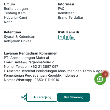
Umum
Informasi
Berita Juragan
FAQ
Tentang Kami
Kemitraan
Hubungi Kami
Brand Terdaftar
Karir
Ketentuan
Ikuti Kami di
Syarat & Ketentuan
Kebijakan Privasi
Layanan Pengaduan Konsumen
PT. Aneka Juragan Material
Email:
sales@juraganmaterial.id
Nomor Telepon:
+62 21 3857 057
Direktorat Jenderal Perlindungan Konsumen dan Tertib Niaga
Kementerian Perdagangan Republik Indonesia
Nomor Whatsapp:
0853-1111-1010
© 2026 PT. Aneka Juragan Material. All Rights Reserved
Keranjang
Beli Sekarang