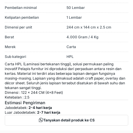
Pembelian minimal
50 Lembar
Kelipatan pembelian
1 Lembar
Dimensi per unit
244 cm x 144 cm x 2.5 cm
Berat
4.000 Gram / 4 Kg
Merek
Carta
Sub kategori
HPL
Carta HPL (Laminasi bertekanan tinggi), solusi permukaan paling
inovatif
Pelapis furnitur ini diproduksi dari perpaduan antara resin dan
kertas. Material ini terdiri atas beberapa lapisan dengan fungsinya
masing-masing. Lapisan yang dimaksud adalah craft paper, overlay dan
décor sheet. Seluruh jenis lapisan tersebut disatukan di bawah suhu dan
tekanan sangat tinggi.
Dimensi : 122 x 244 CM (4x8 Feet)
Ketebalan : 2.5
Estimasi Pengiriman
Jabodetabek:
2-4 hari kerja
Luar Jabodetabek:
2-7 hari kerja
Tanyakan detail produk ke CS