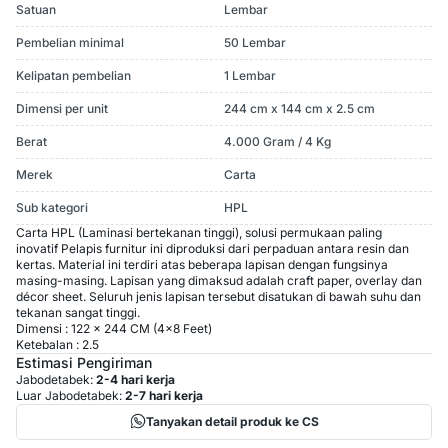
Satuan
Lembar
Pembelian minimal
50 Lembar
Kelipatan pembelian
1 Lembar
Dimensi per unit
244 cm x 144 cm x 2.5 cm
Berat
4.000 Gram / 4 Kg
Merek
Carta
Sub kategori
HPL
Carta HPL (Laminasi bertekanan tinggi), solusi permukaan paling
inovatif
Pelapis furnitur ini diproduksi dari perpaduan antara resin dan
kertas. Material ini terdiri atas beberapa lapisan dengan fungsinya
masing-masing. Lapisan yang dimaksud adalah craft paper, overlay dan
décor sheet. Seluruh jenis lapisan tersebut disatukan di bawah suhu dan
tekanan sangat tinggi.
Dimensi : 122 x 244 CM (4x8 Feet)
Ketebalan : 2.5
Estimasi Pengiriman
Jabodetabek:
2-4 hari kerja
Luar Jabodetabek:
2-7 hari kerja
Tanyakan detail produk ke CS