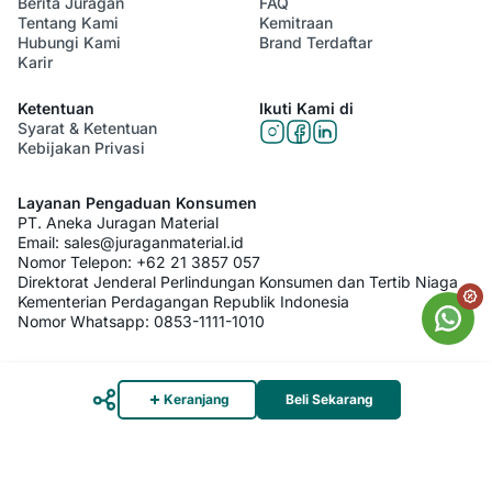
Berita Juragan
FAQ
Tentang Kami
Kemitraan
Hubungi Kami
Brand Terdaftar
Karir
Ketentuan
Ikuti Kami di
Syarat & Ketentuan
Kebijakan Privasi
Layanan Pengaduan Konsumen
PT. Aneka Juragan Material
Email:
sales@juraganmaterial.id
Nomor Telepon:
+62 21 3857 057
Direktorat Jenderal Perlindungan Konsumen dan Tertib Niaga
Kementerian Perdagangan Republik Indonesia
Nomor Whatsapp:
0853-1111-1010
© 2026 PT. Aneka Juragan Material. All Rights Reserved
Keranjang
Beli Sekarang