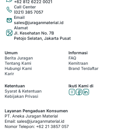
+62 812 6222 0021
Call Center
(021) 385 7057
Email
sales@juraganmaterial.id
Alamat
Jl. Kesehatan No. 7B
Petojo Selatan, Jakarta Pusat
Umum
Informasi
Berita Juragan
FAQ
Tentang Kami
Kemitraan
Hubungi Kami
Brand Terdaftar
Karir
Ketentuan
Ikuti Kami di
Syarat & Ketentuan
Kebijakan Privasi
Layanan Pengaduan Konsumen
PT. Aneka Juragan Material
Email:
sales@juraganmaterial.id
Nomor Telepon:
+62 21 3857 057