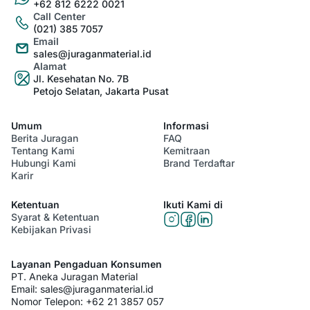
+62 812 6222 0021
Call Center
(021) 385 7057
Email
sales@juraganmaterial.id
Alamat
Jl. Kesehatan No. 7B
Petojo Selatan, Jakarta Pusat
Umum
Informasi
Berita Juragan
FAQ
Tentang Kami
Kemitraan
Hubungi Kami
Brand Terdaftar
Karir
Ketentuan
Ikuti Kami di
Syarat & Ketentuan
Kebijakan Privasi
Layanan Pengaduan Konsumen
PT. Aneka Juragan Material
Email:
sales@juraganmaterial.id
Nomor Telepon:
+62 21 3857 057