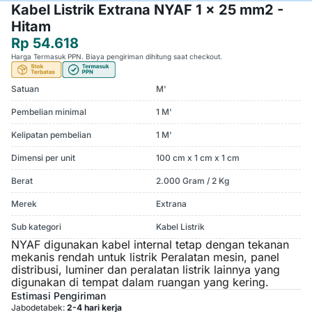
Kabel Listrik Extrana NYAF 1 x 25 mm2 -
Hitam
Rp 54.618
Harga Termasuk PPN. Biaya pengiriman dihitung saat checkout.
Satuan
M'
Pembelian minimal
1 M'
Kelipatan pembelian
1 M'
Dimensi per unit
100 cm x 1 cm x 1 cm
Berat
2.000 Gram / 2 Kg
Merek
Extrana
Sub kategori
Kabel Listrik
NYAF digunakan kabel internal tetap dengan tekanan
mekanis rendah untuk listrik
Peralatan
mesin, panel
distribusi, luminer dan peralatan listrik lainnya yang
digunakan di tempat dalam ruangan yang kering.
Estimasi Pengiriman
Jabodetabek:
2-4 hari kerja