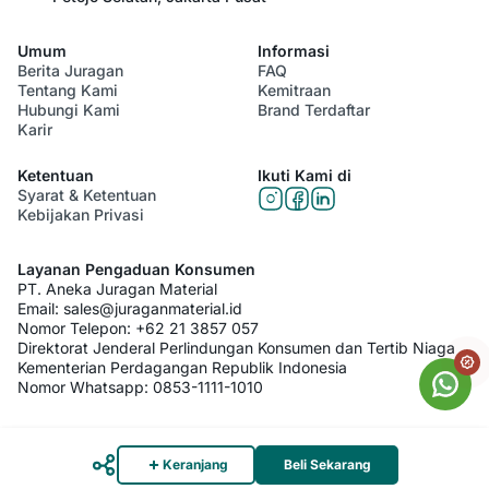
Umum
Informasi
Berita Juragan
FAQ
Tentang Kami
Kemitraan
Hubungi Kami
Brand Terdaftar
Karir
Ketentuan
Ikuti Kami di
Syarat & Ketentuan
Kebijakan Privasi
Layanan Pengaduan Konsumen
PT. Aneka Juragan Material
Email:
sales@juraganmaterial.id
Nomor Telepon:
+62 21 3857 057
Direktorat Jenderal Perlindungan Konsumen dan Tertib Niaga
Kementerian Perdagangan Republik Indonesia
Nomor Whatsapp:
0853-1111-1010
© 2026 PT. Aneka Juragan Material. All Rights Reserved
Keranjang
Beli Sekarang