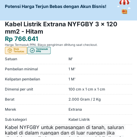
Potensi Harga Terjun Bebas dengan Akun Bisnis!
Kabel Listrik Extrana NYFGBY 3 x 120
mm2 - Hitam
Rp 766.641
Harga Termasuk PPN. Biaya pengiriman dihitung saat checkout.
Satuan
M'
Pembelian minimal
1 M'
Kelipatan pembelian
1 M'
Dimensi per unit
100 cm x 1 cm x 1 cm
Berat
2.000 Gram / 2 Kg
Merek
Extrana
Sub kategori
Kabel Listrik
Kabel NYFGBY
untuk pemasangan di tanah, saluran 
kabel di dalam ruangan dan di luar ruangan jika 