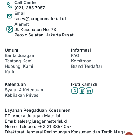
Call Center
(021) 385 7057
Email
sales@juraganmaterial.id
Alamat
Jl. Kesehatan No. 7B
Petojo Selatan, Jakarta Pusat
Umum
Informasi
Berita Juragan
FAQ
Tentang Kami
Kemitraan
Hubungi Kami
Brand Terdaftar
Karir
Ketentuan
Ikuti Kami di
Syarat & Ketentuan
Kebijakan Privasi
Layanan Pengaduan Konsumen
PT. Aneka Juragan Material
Email:
sales@juraganmaterial.id
Nomor Telepon:
+62 21 3857 057
Direktorat Jenderal Perlindungan Konsumen dan Tertib Niaga