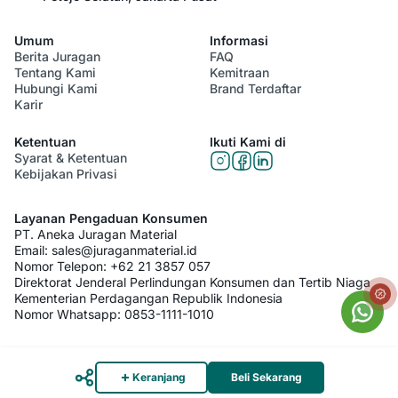
Umum
Informasi
Berita Juragan
FAQ
Tentang Kami
Kemitraan
Hubungi Kami
Brand Terdaftar
Karir
Ketentuan
Ikuti Kami di
Syarat & Ketentuan
Kebijakan Privasi
Layanan Pengaduan Konsumen
PT. Aneka Juragan Material
Email:
sales@juraganmaterial.id
Nomor Telepon:
+62 21 3857 057
Direktorat Jenderal Perlindungan Konsumen dan Tertib Niaga
Kementerian Perdagangan Republik Indonesia
Nomor Whatsapp:
0853-1111-1010
© 2026 PT. Aneka Juragan Material. All Rights Reserved
Keranjang
Beli Sekarang