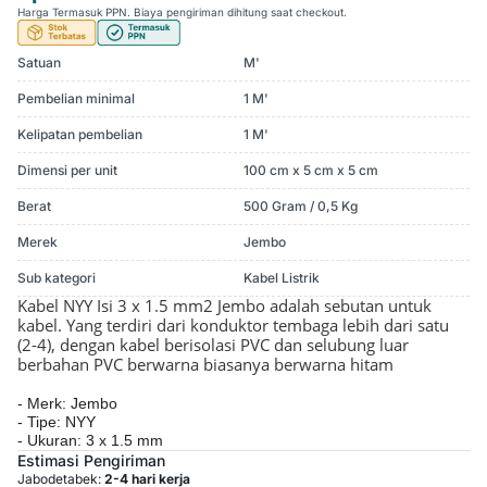
Harga Termasuk PPN. Biaya pengiriman dihitung saat checkout.
Satuan
M'
Pembelian minimal
1 M'
Kelipatan pembelian
1 M'
Dimensi per unit
100 cm x 5 cm x 5 cm
Berat
500 Gram / 0,5 Kg
Merek
Jembo
Sub kategori
Kabel Listrik
Kabel NYY Isi 3 x 1.5 mm2 Jembo adalah sebutan untuk
kabel. Yang terdiri dari konduktor tembaga lebih dari satu
(2-4), dengan kabel berisolasi PVC dan selubung luar
berbahan PVC berwarna biasanya berwarna hitam
- Merk: Jembo
- Tipe: NYY
- Ukuran: 3 x 1.5 mm
Estimasi Pengiriman
Jabodetabek:
2-4 hari kerja