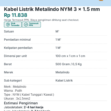
Kabel Listrik Metalindo NYM 3 x 1.5 mm
Rp 11.838
Harga Termasuk PPN. Biaya pengiriman dihitung saat checkout.
Satuan
M'
Pembelian minimal
1 M'
Kelipatan pembelian
1 M'
Dimensi per unit
100 cm x 1 cm x 1 cm
Berat
500 Gram / 0,5 Kg
Merek
Metalindo
Sub kategori
Kabel Listrik
Merk : Metalindo
Warna : Putih
Type : NYM ( Kabel Tunggal / Kawat )
Ukuran : 3x1.5mm2
Estimasi Pengiriman
Jabodetabek:
2-4 hari kerja