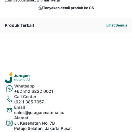
Luar Jabodetabek:
2-7 hari kerja
Tanyakan detail produk ke CS
Produk Terkait
Lihat Semua
Whatsapp
+62 812 6222 0021
Call Center
(021) 385 7057
Email
sales@juraganmaterial.id
Alamat
Jl. Kesehatan No. 7B
Petojo Selatan, Jakarta Pusat