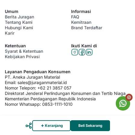
Umum
Informasi
Berita Juragan
FAQ
Tentang Kami
Kemitraan
Hubungi Kami
Brand Terdaftar
Karir
Ketentuan
Ikuti Kami di
Syarat & Ketentuan
Kebijakan Privasi
Layanan Pengaduan Konsumen
PT. Aneka Juragan Material
Email:
sales@juraganmaterial.id
Nomor Telepon:
+62 21 3857 057
Direktorat Jenderal Perlindungan Konsumen dan Tertib Niaga
Kementerian Perdagangan Republik Indonesia
Nomor Whatsapp:
0853-1111-1010
© 2026 PT. Aneka Juragan Material. All Rights Reserved
Keranjang
Beli Sekarang