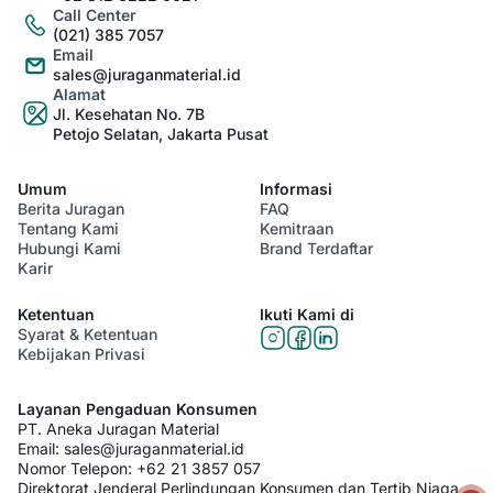
Call Center
(021) 385 7057
Email
sales@juraganmaterial.id
Alamat
Jl. Kesehatan No. 7B
Petojo Selatan, Jakarta Pusat
Umum
Informasi
Berita Juragan
FAQ
Tentang Kami
Kemitraan
Hubungi Kami
Brand Terdaftar
Karir
Ketentuan
Ikuti Kami di
Syarat & Ketentuan
Kebijakan Privasi
Layanan Pengaduan Konsumen
PT. Aneka Juragan Material
Email:
sales@juraganmaterial.id
Nomor Telepon:
+62 21 3857 057
Direktorat Jenderal Perlindungan Konsumen dan Tertib Niaga