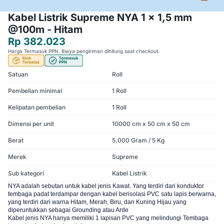
Kabel Listrik Supreme NYA 1 x 1,5 mm
@100m - Hitam
Rp 382.023
Harga Termasuk PPN. Biaya pengiriman dihitung saat checkout.
Satuan
Roll
Pembelian minimal
1 Roll
Kelipatan pembelian
1 Roll
Dimensi per unit
10000 cm x 50 cm x 50 cm
Berat
5.000 Gram / 5 Kg
Merek
Supreme
Sub kategori
Kabel Listrik
NYA adalah sebutan untuk kabel jenis Kawat. Yang terdiri dari konduktor
tembaga padat terdampar dengan kabel berisolasi PVC satu lapis berwarna,
yang terdiri dari warna Hitam, Merah, Biru, dan Kuning Hijau yang
diperuntukkan sebagai Grounding atau Arde
Kabel jenis NYA hanya memiliki 1 lapisan PVC yang melindungi Tembaga