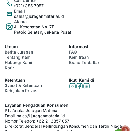
Call Center
(021) 385 7057
Email
sales@juraganmaterial.id
Alamat
Jl. Kesehatan No. 7B
Petojo Selatan, Jakarta Pusat
Umum
Informasi
Berita Juragan
FAQ
Tentang Kami
Kemitraan
Hubungi Kami
Brand Terdaftar
Karir
Ketentuan
Ikuti Kami di
Syarat & Ketentuan
Kebijakan Privasi
Layanan Pengaduan Konsumen
PT. Aneka Juragan Material
Email:
sales@juraganmaterial.id
Nomor Telepon:
+62 21 3857 057
Direktorat Jenderal Perlindungan Konsumen dan Tertib Niaga