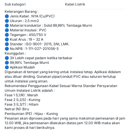
Sub kategori
Kabel Listrik
Keterangan Barang :
🔵 Jenis Kabel : NYA (Cu/PVC)
🔵 Ukuran : 2.5 mm2
🔵 Material konduktor : Solid 99,99% Tembaga Murni
🔵 Material Insulasi : PVC
🔵 Tegangan : 450/750 V
🔵 Kuat Arus : 19 ~ 32 A
🔵 Standar : ISO-9001- 2015, SNI, LMK.
🔵 No.NPB : 1-111-027-201056-5
Keunggulan :
🔵 3X Lebih cepat padam ketika terbakar
🔵 99,99% Tembaga Murni
🔵 Aplikasi Mudah
Digunakan di tempat yang kering untuk instalasi tetap. Aplikasi didalam
atau diluar dinding. Gunakan pipa/conduit PVC atau saluran tertutup
untuk instalasi yang aman.
Rekomendasi Penggunaan Kabel Sesuai Warna Standar Persyaratan
Umum Instalasi Listrik adalah :
Fase 1 (L1/R) : Merah
Fase 2 (L2/S) : Kuning
Fase 3 (L3/T) : Hitam
Netral (N): Biru
Pembumian (PE) : Hijau - Kuning
Pesanan akan diproses pada hari yang sama maksimal pemesanan di jam
12.00 WIB, jika pemesanan dilakukan diatas jam 12.00 WIB maka akan
kami proses di hari berikutnya.