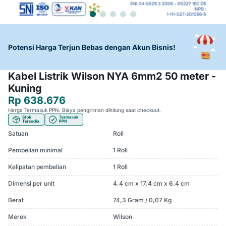
Potensi Harga Terjun Bebas dengan Akun Bisnis!
Kabel Listrik Wilson NYA 6mm2 50 meter -
Kuning
Rp 638.676
Harga Termasuk PPN. Biaya pengiriman dihitung saat checkout.
Satuan
Roll
Pembelian minimal
1 Roll
Kelipatan pembelian
1 Roll
Dimensi per unit
4.4 cm x 17.4 cm x 6.4 cm
Berat
74,3 Gram / 0,07 Kg
Merek
Wilson