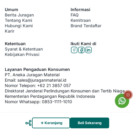
Umum
Informasi
Berita Juragan
FAQ
Tentang Kami
Kemitraan
Hubungi Kami
Brand Terdaftar
Karir
Ketentuan
Ikuti Kami di
Syarat & Ketentuan
Kebijakan Privasi
Layanan Pengaduan Konsumen
PT. Aneka Juragan Material
Email:
sales@juraganmaterial.id
Nomor Telepon:
+62 21 3857 057
Direktorat Jenderal Perlindungan Konsumen dan Tertib Niaga
Kementerian Perdagangan Republik Indonesia
Nomor Whatsapp:
0853-1111-1010
© 2026 PT. Aneka Juragan Material. All Rights Reserved
Keranjang
Beli Sekarang