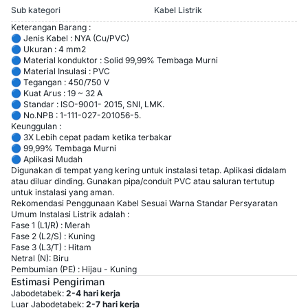
Sub kategori
Kabel Listrik
Keterangan Barang :
🔵 Jenis Kabel : NYA (Cu/PVC)
🔵 Ukuran : 4 mm2
🔵 Material konduktor : Solid 99,99% Tembaga Murni
🔵 Material Insulasi : PVC
🔵 Tegangan : 450/750 V
🔵 Kuat Arus : 19 ~ 32 A
🔵 Standar : ISO-9001- 2015, SNI, LMK.
🔵 No.NPB : 1-111-027-201056-5.
Keunggulan :
🔵 3X Lebih cepat padam ketika terbakar
🔵 99,99% Tembaga Murni
🔵 Aplikasi Mudah
Digunakan di tempat yang kering untuk instalasi tetap. Aplikasi didalam
atau diluar dinding. Gunakan pipa/conduit PVC atau saluran tertutup
untuk instalasi yang aman.
Rekomendasi Penggunaan Kabel Sesuai Warna Standar Persyaratan
Umum Instalasi Listrik adalah :
Fase 1 (L1/R) : Merah
Fase 2 (L2/S) : Kuning
Fase 3 (L3/T) : Hitam
Netral (N): Biru
Pembumian (PE) : Hijau - Kuning
Estimasi Pengiriman
Jabodetabek:
2-4 hari kerja
Luar Jabodetabek:
2-7 hari kerja