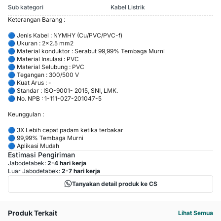
Sub kategori
Kabel Listrik
Keterangan Barang :
🔵 Jenis Kabel : NYMHY (Cu/PVC/PVC-f)
🔵 Ukuran : 2×2.5 mm2
🔵 Material konduktor : Serabut 99,99% Tembaga Murni
🔵 Material Insulasi : PVC
🔵 Material Selubung : PVC
🔵 Tegangan : 300/500 V
🔵 Kuat Arus : -
🔵 Standar : ISO-9001- 2015, SNI, LMK.
🔵 No. NPB : 1-111-027-201047-5
Keunggulan :
🔵 3X Lebih cepat padam ketika terbakar
🔵 99,99% Tembaga Murni
🔵 Aplikasi Mudah
Estimasi Pengiriman
Jabodetabek:
2-4 hari kerja
Luar Jabodetabek:
2-7 hari kerja
Tanyakan detail produk ke CS
Produk Terkait
Lihat Semua