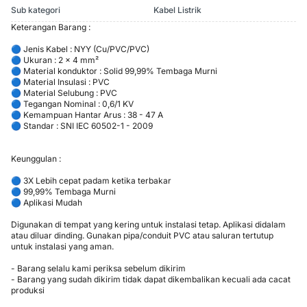
Sub kategori
Kabel Listrik
Keterangan Barang :
🔵 Jenis Kabel : NYY (Cu/PVC/PVC)
🔵 Ukuran : 2 x 4 mm²
🔵 Material konduktor : Solid 99,99% Tembaga Murni
🔵 Material Insulasi : PVC
🔵 Material Selubung : PVC
🔵 Tegangan Nominal : 0,6/1 KV
🔵 Kemampuan Hantar Arus : 38 - 47 A
🔵 Standar : SNI IEC 60502-1 - 2009
Keunggulan :
🔵 3X Lebih cepat padam ketika terbakar
🔵 99,99% Tembaga Murni
🔵 Aplikasi Mudah
Digunakan di tempat yang kering untuk instalasi tetap. Aplikasi didalam
atau diluar dinding. Gunakan pipa/conduit PVC atau saluran tertutup
untuk instalasi yang aman.
- Barang selalu kami periksa sebelum dikirim
- Barang yang sudah dikirim tidak dapat dikembalikan kecuali ada cacat
produksi