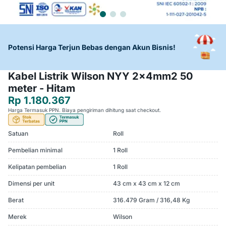
Potensi Harga Terjun Bebas dengan Akun Bisnis!
Kabel Listrik Wilson NYY 2x4mm2 50
meter - Hitam
Rp 1.180.367
Harga Termasuk PPN. Biaya pengiriman dihitung saat checkout.
Satuan
Roll
Pembelian minimal
1 Roll
Kelipatan pembelian
1 Roll
Dimensi per unit
43 cm x 43 cm x 12 cm
Berat
316.479 Gram / 316,48 Kg
Merek
Wilson