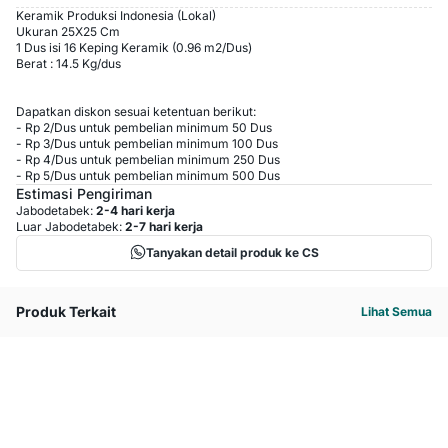
Keramik Produksi Indonesia (Lokal)
Ukuran 25X25 Cm
1 Dus isi 16 Keping Keramik (0.96 m2/Dus)
Berat : 14.5 Kg/dus
Dapatkan diskon sesuai ketentuan berikut:
-
Rp 2
/
Dus
untuk pembelian minimum
50
Dus
-
Rp 3
/
Dus
untuk pembelian minimum
100
Dus
-
Rp 4
/
Dus
untuk pembelian minimum
250
Dus
-
Rp 5
/
Dus
untuk pembelian minimum
500
Dus
Estimasi Pengiriman
Jabodetabek:
2-4 hari kerja
Luar Jabodetabek:
2-7 hari kerja
Tanyakan detail produk ke CS
Produk Terkait
Lihat Semua