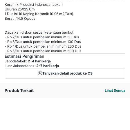
Keramik Produksi Indonesia (Lokal)
Ukuran 25X25 Cm
1 Dus isi 16 Keping Keramik (0.96 m2/Dus)
Berat : 14.5 Kg/dus
Dapatkan diskon sesuai ketentuan berikut:
-
Rp 2
/
Dus
untuk pembelian minimum
50
Dus
-
Rp 3
/
Dus
untuk pembelian minimum
100
Dus
-
Rp 4
/
Dus
untuk pembelian minimum
250
Dus
-
Rp 5
/
Dus
untuk pembelian minimum
500
Dus
Estimasi Pengiriman
Jabodetabek:
2-4 hari kerja
Luar Jabodetabek:
2-7 hari kerja
Tanyakan detail produk ke CS
Produk Terkait
Lihat Semua