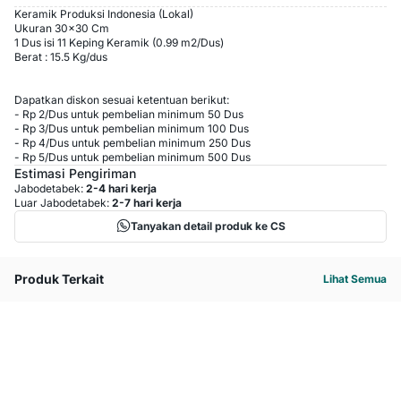
Keramik Produksi Indonesia (Lokal)
Ukuran 30x30 Cm
1 Dus isi 11 Keping Keramik (0.99 m2/Dus)
Berat : 15.5 Kg/dus
Dapatkan diskon sesuai ketentuan berikut:
-
Rp 2
/
Dus
untuk pembelian minimum
50
Dus
-
Rp 3
/
Dus
untuk pembelian minimum
100
Dus
-
Rp 4
/
Dus
untuk pembelian minimum
250
Dus
-
Rp 5
/
Dus
untuk pembelian minimum
500
Dus
Estimasi Pengiriman
Jabodetabek:
2-4 hari kerja
Luar Jabodetabek:
2-7 hari kerja
Tanyakan detail produk ke CS
Produk Terkait
Lihat Semua