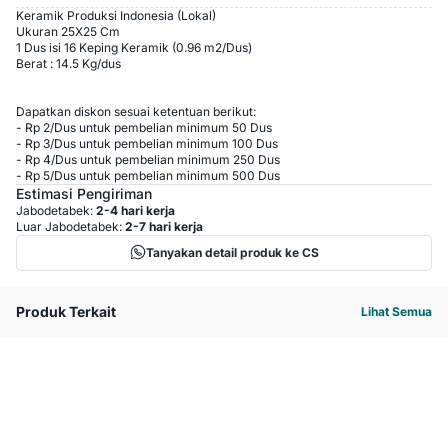
Keramik Produksi Indonesia (Lokal)
Ukuran 25X25 Cm
1 Dus isi 16 Keping Keramik (0.96 m2/Dus)
Berat : 14.5 Kg/dus
Dapatkan diskon sesuai ketentuan berikut:
-
Rp 2
/
Dus
untuk pembelian minimum
50
Dus
-
Rp 3
/
Dus
untuk pembelian minimum
100
Dus
-
Rp 4
/
Dus
untuk pembelian minimum
250
Dus
-
Rp 5
/
Dus
untuk pembelian minimum
500
Dus
Estimasi Pengiriman
Jabodetabek:
2-4 hari kerja
Luar Jabodetabek:
2-7 hari kerja
Tanyakan detail produk ke CS
Produk Terkait
Lihat Semua