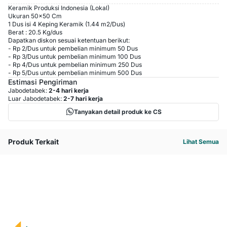
Keramik Produksi Indonesia (Lokal)
Ukuran 50x50 Cm
1 Dus isi 4 Keping Keramik (1.44 m2/Dus)
Berat : 20.5 Kg/dus
Dapatkan diskon sesuai ketentuan berikut:
-
Rp 2
/
Dus
untuk pembelian minimum
50
Dus
-
Rp 3
/
Dus
untuk pembelian minimum
100
Dus
-
Rp 4
/
Dus
untuk pembelian minimum
250
Dus
-
Rp 5
/
Dus
untuk pembelian minimum
500
Dus
Estimasi Pengiriman
Jabodetabek:
2-4 hari kerja
Luar Jabodetabek:
2-7 hari kerja
Tanyakan detail produk ke CS
Produk Terkait
Lihat Semua