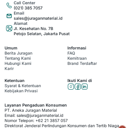
Call Center
(021) 385 7057
Email
sales@juraganmaterial.id
Alamat
Jl. Kesehatan No. 7B
Petojo Selatan, Jakarta Pusat
Umum
Informasi
Berita Juragan
FAQ
Tentang Kami
Kemitraan
Hubungi Kami
Brand Terdaftar
Karir
Ketentuan
Ikuti Kami di
Syarat & Ketentuan
Kebijakan Privasi
Layanan Pengaduan Konsumen
PT. Aneka Juragan Material
Email:
sales@juraganmaterial.id
Nomor Telepon:
+62 21 3857 057
Direktorat Jenderal Perlindungan Konsumen dan Tertib Niaga