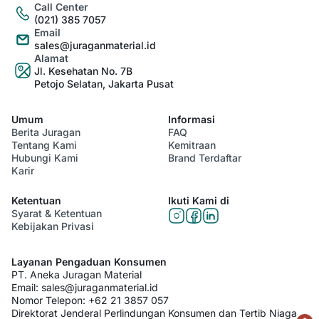
Call Center
(021) 385 7057
Email
sales@juraganmaterial.id
Alamat
Jl. Kesehatan No. 7B
Petojo Selatan, Jakarta Pusat
Umum
Informasi
Berita Juragan
FAQ
Tentang Kami
Kemitraan
Hubungi Kami
Brand Terdaftar
Karir
Ketentuan
Ikuti Kami di
Syarat & Ketentuan
Kebijakan Privasi
Layanan Pengaduan Konsumen
PT. Aneka Juragan Material
Email:
sales@juraganmaterial.id
Nomor Telepon:
+62 21 3857 057
Direktorat Jenderal Perlindungan Konsumen dan Tertib Niaga