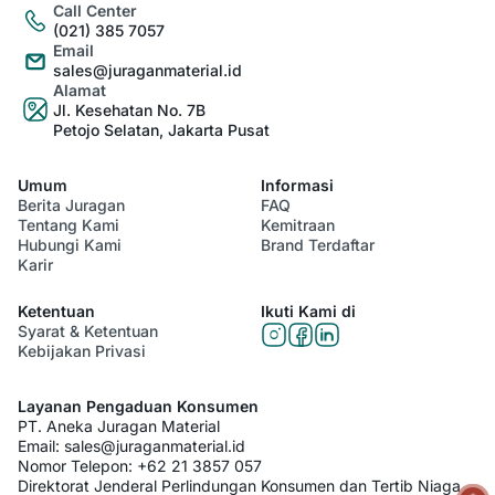
Call Center
(021) 385 7057
Email
sales@juraganmaterial.id
Alamat
Jl. Kesehatan No. 7B
Petojo Selatan, Jakarta Pusat
Umum
Informasi
Berita Juragan
FAQ
Tentang Kami
Kemitraan
Hubungi Kami
Brand Terdaftar
Karir
Ketentuan
Ikuti Kami di
Syarat & Ketentuan
Kebijakan Privasi
Layanan Pengaduan Konsumen
PT. Aneka Juragan Material
Email:
sales@juraganmaterial.id
Nomor Telepon:
+62 21 3857 057
Direktorat Jenderal Perlindungan Konsumen dan Tertib Niaga