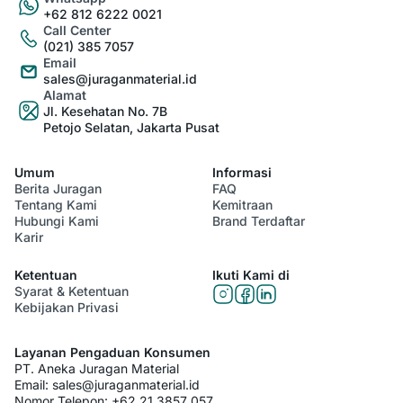
+62 812 6222 0021
Call Center
(021) 385 7057
Email
sales@juraganmaterial.id
Alamat
Jl. Kesehatan No. 7B
Petojo Selatan, Jakarta Pusat
Umum
Informasi
Berita Juragan
FAQ
Tentang Kami
Kemitraan
Hubungi Kami
Brand Terdaftar
Karir
Ketentuan
Ikuti Kami di
Syarat & Ketentuan
Kebijakan Privasi
Layanan Pengaduan Konsumen
PT. Aneka Juragan Material
Email:
sales@juraganmaterial.id
Nomor Telepon:
+62 21 3857 057