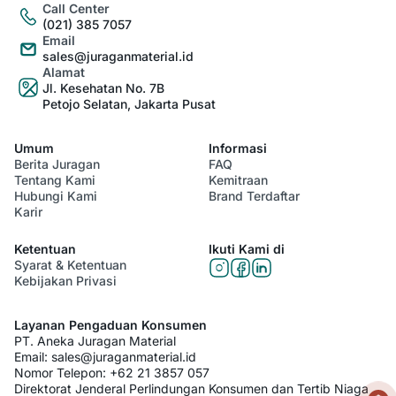
Call Center
(021) 385 7057
Email
sales@juraganmaterial.id
Alamat
Jl. Kesehatan No. 7B
Petojo Selatan, Jakarta Pusat
Umum
Informasi
Berita Juragan
FAQ
Tentang Kami
Kemitraan
Hubungi Kami
Brand Terdaftar
Karir
Ketentuan
Ikuti Kami di
Syarat & Ketentuan
Kebijakan Privasi
Layanan Pengaduan Konsumen
PT. Aneka Juragan Material
Email:
sales@juraganmaterial.id
Nomor Telepon:
+62 21 3857 057
Direktorat Jenderal Perlindungan Konsumen dan Tertib Niaga