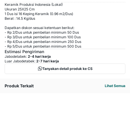
Keramik Produksi Indonesia (Lokal)
Ukuran 25X25 Cm
1 Dus isi 16 Keping Keramik (0.96 m2/Dus)
Berat : 14.5 Kg/dus
Dapatkan diskon sesuai ketentuan berikut:
-
Rp 2
/
Dus
untuk pembelian minimum
50
Dus
-
Rp 3
/
Dus
untuk pembelian minimum
100
Dus
-
Rp 4
/
Dus
untuk pembelian minimum
250
Dus
-
Rp 5
/
Dus
untuk pembelian minimum
500
Dus
Estimasi Pengiriman
Jabodetabek:
2-4 hari kerja
Luar Jabodetabek:
2-7 hari kerja
Tanyakan detail produk ke CS
Produk Terkait
Lihat Semua