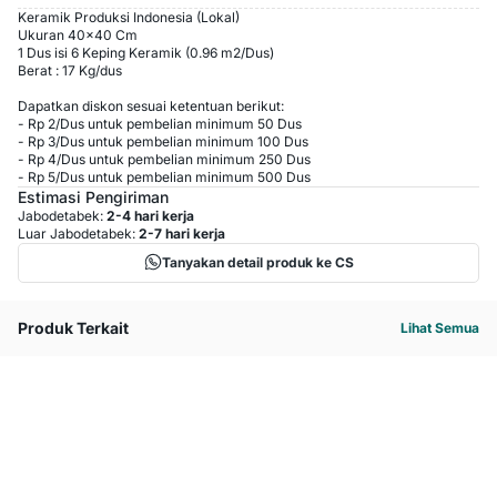
Keramik Produksi Indonesia (Lokal)
Ukuran 40x40 Cm
1 Dus isi 6 Keping Keramik (0.96 m2/Dus)
Berat : 17 Kg/dus
Dapatkan diskon sesuai ketentuan berikut:
-
Rp 2
/
Dus
untuk pembelian minimum
50
Dus
-
Rp 3
/
Dus
untuk pembelian minimum
100
Dus
-
Rp 4
/
Dus
untuk pembelian minimum
250
Dus
-
Rp 5
/
Dus
untuk pembelian minimum
500
Dus
Estimasi Pengiriman
Jabodetabek:
2-4 hari kerja
Luar Jabodetabek:
2-7 hari kerja
Tanyakan detail produk ke CS
Produk Terkait
Lihat Semua