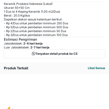
Keramik Produksi Indonesia (Lokal)
Ukuran 50x50 Cm
1 Dus isi 4 Keping Keramik (1.00 m2/Dus)
Berat : 20.5 Kg/dus
Dapatkan diskon sesuai ketentuan berikut:
-
Rp 4
/
Dus
untuk pembelian minimum
250
Dus
-
Rp 5
/
Dus
untuk pembelian minimum
500
Dus
-
Rp 2
/
Dus
untuk pembelian minimum
50
Dus
-
Rp 3
/
Dus
untuk pembelian minimum
100
Dus
Estimasi Pengiriman
Jabodetabek:
2-4 hari kerja
Luar Jabodetabek:
2-7 hari kerja
Tanyakan detail produk ke CS
Produk Terkait
Lihat Semua