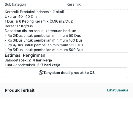
Sub kategori
Keramik
Keramik Produksi Indonesia (Lokal)
Ukuran 40x40 Cm
1 Dus isi 6 Keping Keramik (0.96 m2/Dus)
Berat : 17 Kg/dus
Dapatkan diskon sesuai ketentuan berikut:
-
Rp 2
/
Dus
untuk pembelian minimum
50
Dus
-
Rp 3
/
Dus
untuk pembelian minimum
100
Dus
-
Rp 4
/
Dus
untuk pembelian minimum
250
Dus
-
Rp 5
/
Dus
untuk pembelian minimum
500
Dus
Estimasi Pengiriman
Jabodetabek:
2-4 hari kerja
Luar Jabodetabek:
2-7 hari kerja
Tanyakan detail produk ke CS
Produk Terkait
Lihat Semua