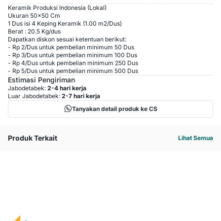
Keramik Produksi Indonesia (Lokal)
Ukuran 50x50 Cm
1 Dus isi 4 Keping Keramik (1.00 m2/Dus)
Berat : 20.5 Kg/dus
Dapatkan diskon sesuai ketentuan berikut:
-
Rp 2
/
Dus
untuk pembelian minimum
50
Dus
-
Rp 3
/
Dus
untuk pembelian minimum
100
Dus
-
Rp 4
/
Dus
untuk pembelian minimum
250
Dus
-
Rp 5
/
Dus
untuk pembelian minimum
500
Dus
Estimasi Pengiriman
Jabodetabek:
2-4 hari kerja
Luar Jabodetabek:
2-7 hari kerja
Tanyakan detail produk ke CS
Produk Terkait
Lihat Semua