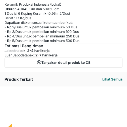
Keramik Produksi Indonesia (Lokal)
Ukuran 40x40 Cm dan 50x50 cm
1 Dus isi 6 Keping Keramik (0.96 m2/Dus)
Berat : 17 Kg/dus
Dapatkan diskon sesuai ketentuan berikut:
-
Rp 2
/
Dus
untuk pembelian minimum
50
Dus
-
Rp 3
/
Dus
untuk pembelian minimum
100
Dus
-
Rp 4
/
Dus
untuk pembelian minimum
250
Dus
-
Rp 5
/
Dus
untuk pembelian minimum
500
Dus
Estimasi Pengiriman
Jabodetabek:
2-4 hari kerja
Luar Jabodetabek:
2-7 hari kerja
Tanyakan detail produk ke CS
Produk Terkait
Lihat Semua