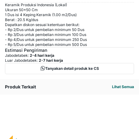
Keramik Produksi Indonesia (Lokal)
Ukuran 50x50 Cm
1 Dus isi 4 Keping Keramik (1.00 m2/Dus)
Berat : 20.5 Kg/dus
Dapatkan diskon sesuai ketentuan berikut:
-
Rp 2
/
Dus
untuk pembelian minimum
50
Dus
-
Rp 3
/
Dus
untuk pembelian minimum
100
Dus
-
Rp 4
/
Dus
untuk pembelian minimum
250
Dus
-
Rp 5
/
Dus
untuk pembelian minimum
500
Dus
Estimasi Pengiriman
Jabodetabek:
2-4 hari kerja
Luar Jabodetabek:
2-7 hari kerja
Tanyakan detail produk ke CS
Produk Terkait
Lihat Semua