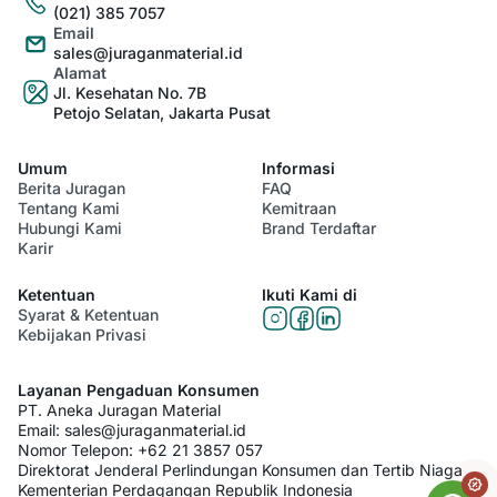
(021) 385 7057
Email
sales@juraganmaterial.id
Alamat
Jl. Kesehatan No. 7B
Petojo Selatan, Jakarta Pusat
Umum
Informasi
Berita Juragan
FAQ
Tentang Kami
Kemitraan
Hubungi Kami
Brand Terdaftar
Karir
Ketentuan
Ikuti Kami di
Syarat & Ketentuan
Kebijakan Privasi
Layanan Pengaduan Konsumen
PT. Aneka Juragan Material
Email:
sales@juraganmaterial.id
Nomor Telepon:
+62 21 3857 057
Direktorat Jenderal Perlindungan Konsumen dan Tertib Niaga
Kementerian Perdagangan Republik Indonesia