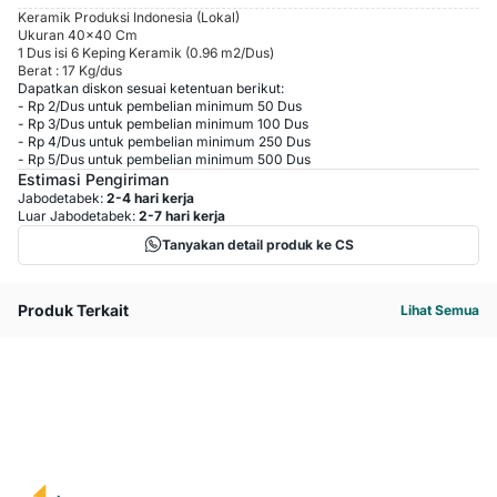
Keramik Produksi Indonesia (Lokal)
Ukuran 40x40 Cm
1 Dus isi 6 Keping Keramik (0.96 m2/Dus)
Berat : 17 Kg/dus
Dapatkan diskon sesuai ketentuan berikut:
-
Rp 2
/
Dus
untuk pembelian minimum
50
Dus
-
Rp 3
/
Dus
untuk pembelian minimum
100
Dus
-
Rp 4
/
Dus
untuk pembelian minimum
250
Dus
-
Rp 5
/
Dus
untuk pembelian minimum
500
Dus
Estimasi Pengiriman
Jabodetabek:
2-4 hari kerja
Luar Jabodetabek:
2-7 hari kerja
Tanyakan detail produk ke CS
Produk Terkait
Lihat Semua