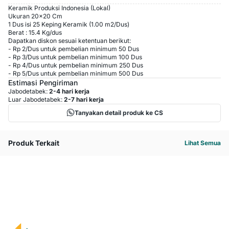
Keramik Produksi Indonesia (Lokal)
Ukuran 20x20 Cm
1 Dus isi 25 Keping Keramik (1.00 m2/Dus)
Berat : 15.4 Kg/dus
Dapatkan diskon sesuai ketentuan berikut:
-
Rp 2
/
Dus
untuk pembelian minimum
50
Dus
-
Rp 3
/
Dus
untuk pembelian minimum
100
Dus
-
Rp 4
/
Dus
untuk pembelian minimum
250
Dus
-
Rp 5
/
Dus
untuk pembelian minimum
500
Dus
Estimasi Pengiriman
Jabodetabek:
2-4 hari kerja
Luar Jabodetabek:
2-7 hari kerja
Tanyakan detail produk ke CS
Produk Terkait
Lihat Semua