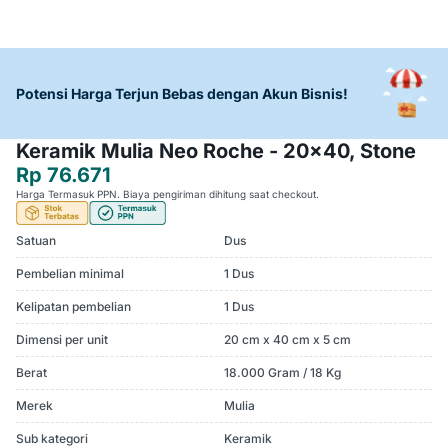
Potensi Harga Terjun Bebas dengan Akun Bisnis!
Keramik Mulia Neo Roche - 20x40, Stone
Rp 76.671
Harga Termasuk PPN. Biaya pengiriman dihitung saat checkout.
Satuan
Dus
Pembelian minimal
1 Dus
Kelipatan pembelian
1 Dus
Dimensi per unit
20 cm x 40 cm x 5 cm
Berat
18.000 Gram / 18 Kg
Merek
Mulia
Sub kategori
Keramik