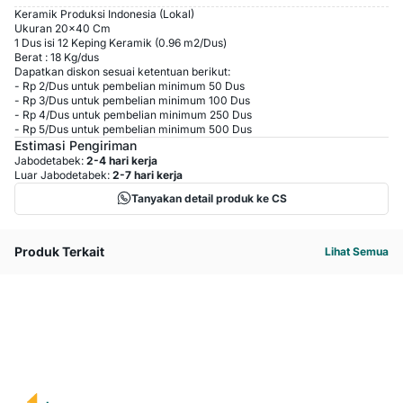
Keramik Produksi Indonesia (Lokal)
Ukuran 20x40 Cm
1 Dus isi 12 Keping Keramik (0.96 m2/Dus)
Berat : 18 Kg/dus
Dapatkan diskon sesuai ketentuan berikut:
-
Rp 2
/
Dus
untuk pembelian minimum
50
Dus
-
Rp 3
/
Dus
untuk pembelian minimum
100
Dus
-
Rp 4
/
Dus
untuk pembelian minimum
250
Dus
-
Rp 5
/
Dus
untuk pembelian minimum
500
Dus
Estimasi Pengiriman
Jabodetabek:
2-4 hari kerja
Luar Jabodetabek:
2-7 hari kerja
Tanyakan detail produk ke CS
Produk Terkait
Lihat Semua