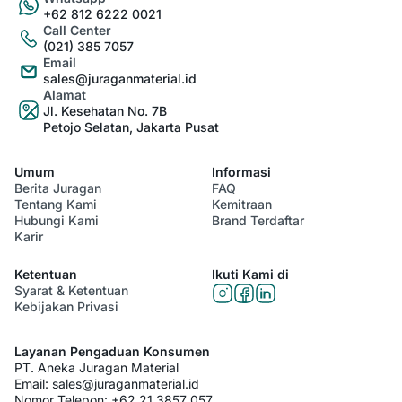
+62 812 6222 0021
Call Center
(021) 385 7057
Email
sales@juraganmaterial.id
Alamat
Jl. Kesehatan No. 7B
Petojo Selatan, Jakarta Pusat
Umum
Informasi
Berita Juragan
FAQ
Tentang Kami
Kemitraan
Hubungi Kami
Brand Terdaftar
Karir
Ketentuan
Ikuti Kami di
Syarat & Ketentuan
Kebijakan Privasi
Layanan Pengaduan Konsumen
PT. Aneka Juragan Material
Email:
sales@juraganmaterial.id
Nomor Telepon:
+62 21 3857 057