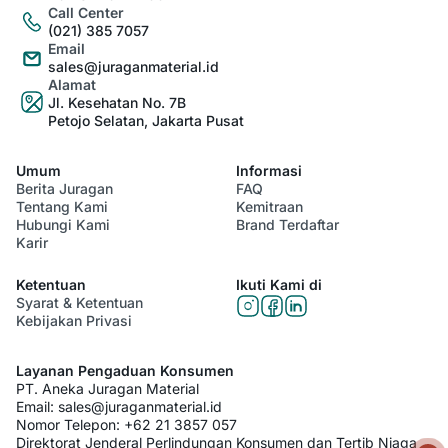
Call Center
(021) 385 7057
Email
sales@juraganmaterial.id
Alamat
Jl. Kesehatan No. 7B
Petojo Selatan, Jakarta Pusat
Umum
Informasi
Berita Juragan
FAQ
Tentang Kami
Kemitraan
Hubungi Kami
Brand Terdaftar
Karir
Ketentuan
Ikuti Kami di
Syarat & Ketentuan
Kebijakan Privasi
Layanan Pengaduan Konsumen
PT. Aneka Juragan Material
Email:
sales@juraganmaterial.id
Nomor Telepon:
+62 21 3857 057
Direktorat Jenderal Perlindungan Konsumen dan Tertib Niaga