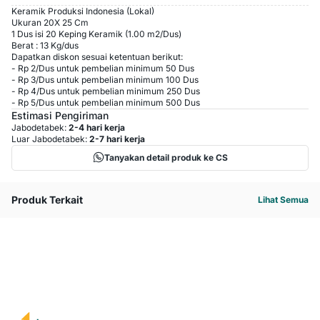
Keramik Produksi Indonesia (Lokal)
Ukuran 20X 25 Cm
1 Dus isi 20 Keping Keramik (1.00 m2/Dus)
Berat : 13 Kg/dus
Dapatkan diskon sesuai ketentuan berikut:
-
Rp 2
/
Dus
untuk pembelian minimum
50
Dus
-
Rp 3
/
Dus
untuk pembelian minimum
100
Dus
-
Rp 4
/
Dus
untuk pembelian minimum
250
Dus
-
Rp 5
/
Dus
untuk pembelian minimum
500
Dus
Estimasi Pengiriman
Jabodetabek:
2-4 hari kerja
Luar Jabodetabek:
2-7 hari kerja
Tanyakan detail produk ke CS
Produk Terkait
Lihat Semua