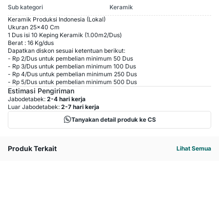
Sub kategori
Keramik
Keramik Produksi Indonesia (Lokal)
Ukuran 25x40 Cm
1 Dus isi 10 Keping Keramik (1.00m2/Dus)
Berat : 16 Kg/dus
Dapatkan diskon sesuai ketentuan berikut:
-
Rp 2
/
Dus
untuk pembelian minimum
50
Dus
-
Rp 3
/
Dus
untuk pembelian minimum
100
Dus
-
Rp 4
/
Dus
untuk pembelian minimum
250
Dus
-
Rp 5
/
Dus
untuk pembelian minimum
500
Dus
Estimasi Pengiriman
Jabodetabek:
2-4 hari kerja
Luar Jabodetabek:
2-7 hari kerja
Tanyakan detail produk ke CS
Produk Terkait
Lihat Semua