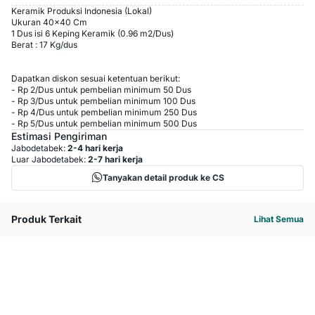
Keramik Produksi Indonesia (Lokal)
Ukuran 40x40 Cm
1 Dus isi 6 Keping Keramik (0.96 m2/Dus)
Berat : 17 Kg/dus
Dapatkan diskon sesuai ketentuan berikut:
-
Rp 2
/
Dus
untuk pembelian minimum
50
Dus
-
Rp 3
/
Dus
untuk pembelian minimum
100
Dus
-
Rp 4
/
Dus
untuk pembelian minimum
250
Dus
-
Rp 5
/
Dus
untuk pembelian minimum
500
Dus
Estimasi Pengiriman
Jabodetabek:
2-4 hari kerja
Luar Jabodetabek:
2-7 hari kerja
Tanyakan detail produk ke CS
Produk Terkait
Lihat Semua