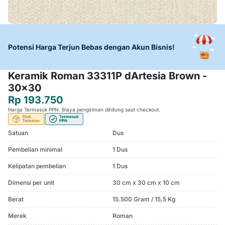
Potensi Harga Terjun Bebas dengan Akun Bisnis!
Keramik Roman 33311P dArtesia Brown -
30x30
Rp 193.750
Harga Termasuk PPN. Biaya pengiriman dihitung saat checkout.
Satuan
Dus
Pembelian minimal
1 Dus
Kelipatan pembelian
1 Dus
Dimensi per unit
30 cm x 30 cm x 10 cm
Berat
15.500 Gram / 15,5 Kg
Merek
Roman