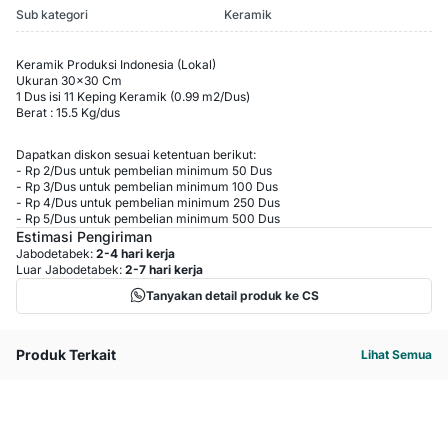
Sub kategori
Keramik
Keramik Produksi Indonesia (Lokal)
Ukuran 30x30 Cm
1 Dus isi 11 Keping Keramik (0.99 m2/Dus)
Berat : 15.5 Kg/dus
Dapatkan diskon sesuai ketentuan berikut:
-
Rp 2
/
Dus
untuk pembelian minimum
50
Dus
-
Rp 3
/
Dus
untuk pembelian minimum
100
Dus
-
Rp 4
/
Dus
untuk pembelian minimum
250
Dus
-
Rp 5
/
Dus
untuk pembelian minimum
500
Dus
Estimasi Pengiriman
Jabodetabek:
2-4 hari kerja
Luar Jabodetabek:
2-7 hari kerja
Tanyakan detail produk ke CS
Produk Terkait
Lihat Semua