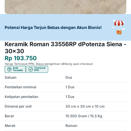
Potensi Harga Terjun Bebas dengan Akun Bisnis!
Keramik Roman 33556RP dPotenza Siena -
30x30
Rp 193.750
Harga Termasuk PPN. Biaya pengiriman dihitung saat checkout.
Satuan
Dus
Pembelian minimal
1 Dus
Kelipatan pembelian
1 Dus
Dimensi per unit
30 cm x 30 cm x 10 cm
Berat
15.500 Gram / 15,5 Kg
Merek
Roman