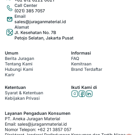
Call Center
(021) 385 7057
Email
sales@juraganmaterial.id
Alamat
Jl. Kesehatan No. 7B
Petojo Selatan, Jakarta Pusat
Umum
Informasi
Berita Juragan
FAQ
Tentang Kami
Kemitraan
Hubungi Kami
Brand Terdaftar
Karir
Ketentuan
Ikuti Kami di
Syarat & Ketentuan
Kebijakan Privasi
Layanan Pengaduan Konsumen
PT. Aneka Juragan Material
Email:
sales@juraganmaterial.id
Nomor Telepon:
+62 21 3857 057
Direktorat Jenderal Perlindungan Konsumen dan Tertib Niaga