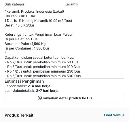
Sub kategori
Keramik
"Keramik Produksi Indonesia (Lokal)
Ukuran 30x30 Cm
1 Dus isi 11 Keping Keramik (0.99 m2/Dus)
Berat : 15.5 Kg/dus
Keterangan untuk Pengiriman Luar Pulau :
Isi per Palet : 99 Dus
Berat per Palet : 1,560 Kg
Isi per Container : 1,386 Dus
"
Dapatkan diskon sesuai ketentuan berikut:
-
Rp 2
/
Dus
untuk pembelian minimum
50
Dus
-
Rp 3
/
Dus
untuk pembelian minimum
100
Dus
-
Rp 4
/
Dus
untuk pembelian minimum
250
Dus
-
Rp 5
/
Dus
untuk pembelian minimum
500
Dus
Estimasi Pengiriman
Jabodetabek:
2-4 hari kerja
Luar Jabodetabek:
2-7 hari kerja
Tanyakan detail produk ke CS
Produk Terkait
Lihat Semua