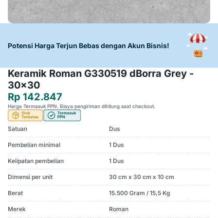
Potensi Harga Terjun Bebas dengan Akun Bisnis!
Keramik Roman G330519 dBorra Grey -
30x30
Rp 142.847
Harga Termasuk PPN. Biaya pengiriman dihitung saat checkout.
Satuan
Dus
Pembelian minimal
1 Dus
Kelipatan pembelian
1 Dus
Dimensi per unit
30 cm x 30 cm x 10 cm
Berat
15.500 Gram / 15,5 Kg
Merek
Roman