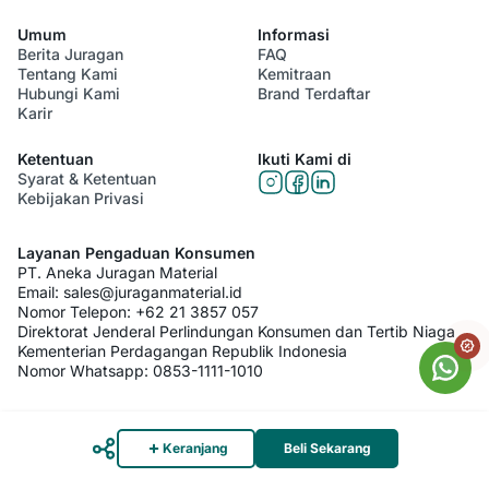
Umum
Informasi
Berita Juragan
FAQ
Tentang Kami
Kemitraan
Hubungi Kami
Brand Terdaftar
Karir
Ketentuan
Ikuti Kami di
Syarat & Ketentuan
Kebijakan Privasi
Layanan Pengaduan Konsumen
PT. Aneka Juragan Material
Email:
sales@juraganmaterial.id
Nomor Telepon:
+62 21 3857 057
Direktorat Jenderal Perlindungan Konsumen dan Tertib Niaga
Kementerian Perdagangan Republik Indonesia
Nomor Whatsapp:
0853-1111-1010
© 2026 PT. Aneka Juragan Material. All Rights Reserved
Keranjang
Beli Sekarang