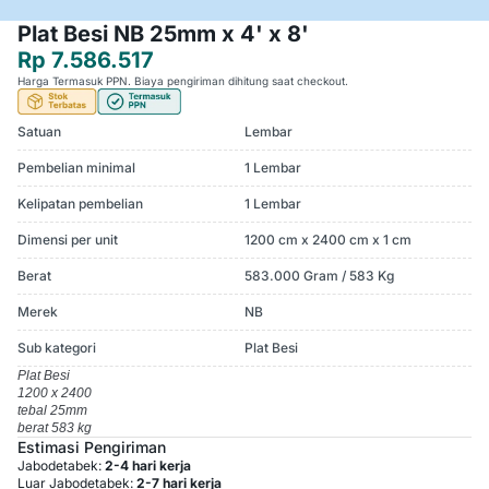
Plat Besi NB 25mm x 4' x 8'
Rp 7.586.517
Harga Termasuk PPN. Biaya pengiriman dihitung saat checkout.
Satuan
Lembar
Pembelian minimal
1 Lembar
Kelipatan pembelian
1 Lembar
Dimensi per unit
1200 cm x 2400 cm x 1 cm
Berat
583.000 Gram / 583 Kg
Merek
NB
Sub kategori
Plat Besi
Plat Besi
1200 x 2400
tebal 25mm
berat 583 kg
Estimasi Pengiriman
Jabodetabek:
2-4 hari kerja
Luar Jabodetabek:
2-7 hari kerja