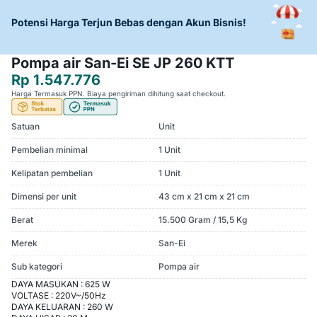
Potensi Harga Terjun Bebas dengan Akun Bisnis!
Pompa air San-Ei SE JP 260 KTT
Rp 1.547.776
Harga Termasuk PPN. Biaya pengiriman dihitung saat checkout.
Satuan
Unit
Pembelian minimal
1 Unit
Kelipatan pembelian
1 Unit
Dimensi per unit
43 cm x 21 cm x 21 cm
Berat
15.500 Gram / 15,5 Kg
Merek
San-Ei
Sub kategori
Pompa air
DAYA MASUKAN : 625 W
VOLTASE : 220V~/50Hz
DAYA KELUARAN : 260 W