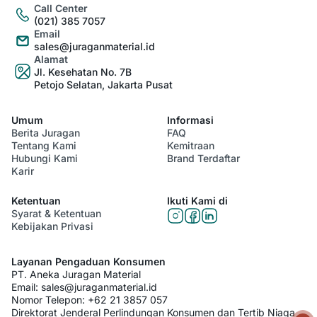
Call Center
(021) 385 7057
Email
sales@juraganmaterial.id
Alamat
Jl. Kesehatan No. 7B
Petojo Selatan, Jakarta Pusat
Umum
Informasi
Berita Juragan
FAQ
Tentang Kami
Kemitraan
Hubungi Kami
Brand Terdaftar
Karir
Ketentuan
Ikuti Kami di
Syarat & Ketentuan
Kebijakan Privasi
Layanan Pengaduan Konsumen
PT. Aneka Juragan Material
Email:
sales@juraganmaterial.id
Nomor Telepon:
+62 21 3857 057
Direktorat Jenderal Perlindungan Konsumen dan Tertib Niaga